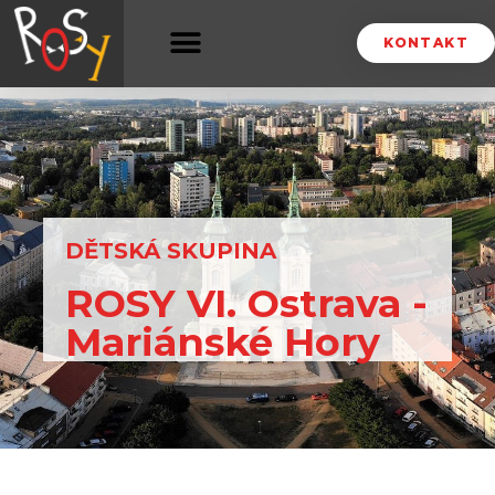
KONTAKT
DĚTSKÁ SKUPINA
ROSY VI. Ostrava -
Mariánské Hory