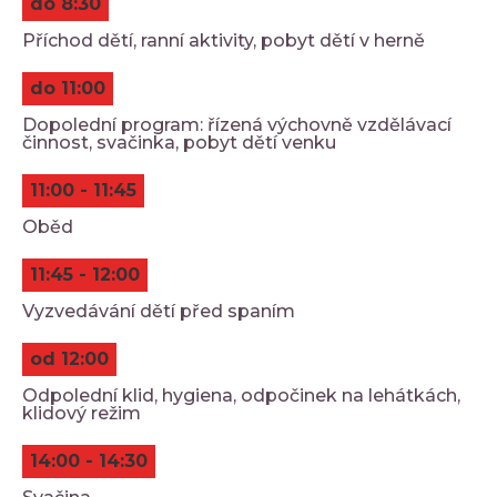
do 8:30
Příchod dětí, ranní aktivity, pobyt dětí v herně
do 11:00
Dopolední program: řízená výchovně vzdělávací
činnost, svačinka, pobyt dětí venku
11:00 - 11:45
Oběd
11:45 - 12:00
Vyzvedávání dětí před spaním
od 12:00
Odpolední klid, hygiena, odpočinek na lehátkách,
klidový režim
14:00 - 14:30