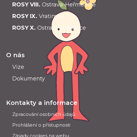
ROSY VIII.
Ostrava-Heřmanice
ROSY IX.
Vratimov
ROSY X.
Ostrava-Vítkovice
O nás
Vize
Dokumenty
Kontakty a informace
Zpracování osobních údajů
Prohlášení o přístupnosti
Zásady cookies na webu