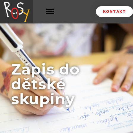
KONTAKT
Zápis do
dětské
skupiny